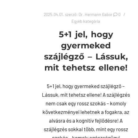
2025.04.01.
szerző:
Dr. Hermann Gabor
0
Egyéb kategória
5+1 jel, hogy
gyermeked
szájlégző – Lássuk,
mit tehetsz ellene!
5+1 jel, hogy gyermeked szájlégző –
Lássuk, mit tehetsz ellene! A szájlégzés
nem csak egy rossz szokás – komoly
következményei lehetnek a fogakra, az
alvásra és a kognitív fejlődésre! A
szájlégzés sokkal több, mint egy rossz
szokás – komoly egészségügyi