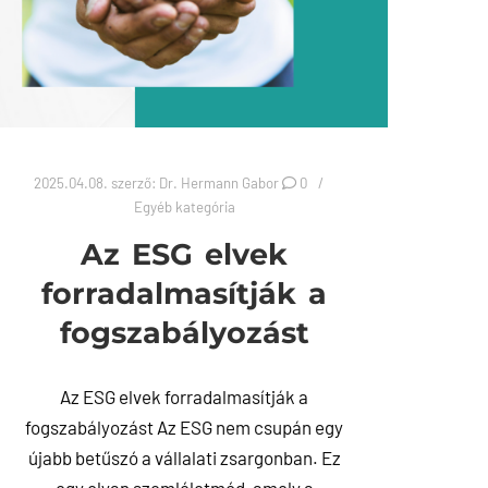
2025.04.08.
szerző:
Dr. Hermann Gabor
0
Egyéb kategória
Az ESG elvek
forradalmasítják a
fogszabályozást
Az ESG elvek forradalmasítják a
fogszabályozást Az ESG nem csupán egy
újabb betűszó a vállalati zsargonban. Ez