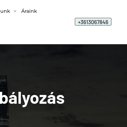
lunk
Áraink
+3613067846
bályozás