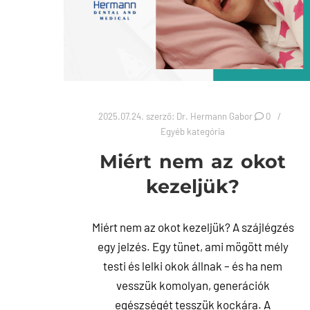
2025.07.24.
szerző:
Dr. Hermann Gabor
0
Egyéb kategória
Miért nem az okot
kezeljük?
Miért nem az okot kezeljük? A szájlégzés
egy jelzés. Egy tünet, ami mögött mély
testi és lelki okok állnak – és ha nem
vesszük komolyan, generációk
egészségét tesszük kockára. A