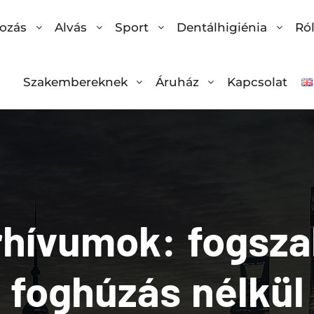
ozás
Alvás
Sport
Dentálhigiénia
Ró
Szakembereknek
Áruház
Kapcsolat
rhívumok:
fogsza
foghúzás nélkül