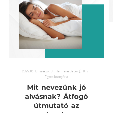
2025.03.18.
szerző:
Dr. Hermann Gabor
0
Egyéb kategória
Mit nevezünk jó
alvásnak? Átfogó
útmutató az