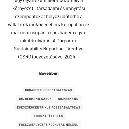
egy olyan szemléletmód, amely a
környezeti, társadalmi és irányítási
szempontokat helyezi előtérbe a
vállalatok működésében. Európában ez
már nem csupán trend, hanem egyre
inkább elvárás. A Corporate
Sustainability Reporting Directive
(CSRD) bevezetésével 2024…
Bővebben
BUDAPESTI FOGSZABÁLYOZÁS
DR. HERMANN GÁBOR
DR.HERMANN
EGÉSZSÉGCENTRIKUS FOGSZABÁLYOZÁS
FOGSZABÁLYOZÁS
FOGSZABÁLYOZÁS FOGHÚZÁS NÉLKÜL