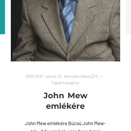
2025.07.01.
szerző:
Dr. Hermann Gabor
0
Egyéb kategória
John Mew
emlékére
John Mew emlékére Búcsú John Mew-