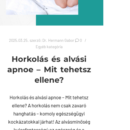
2025.03.25.
szerző:
Dr. Hermann Gabor
0
Egyéb kategória
Horkolás és alvási
apnoe – Mit tehetsz
ellene?
Horkolás és alvási apnoe – Mit tehetsz
ellene? A horkolás nem csak zavaró
hanghatás – komoly egészségügyi
kockázatokkal járhat! Az alvásminőség
kulcsfontosságú az egészség és a