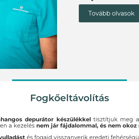
Tovább olvasok
Fogkőeltávolítás
ahangos depurátor készülékkel
tisztítjuk meg a
en a kezelés
nem jár fájdalommal, és nem okoz
yulladást
és fogaid visszanyerik eredeti fehérségü