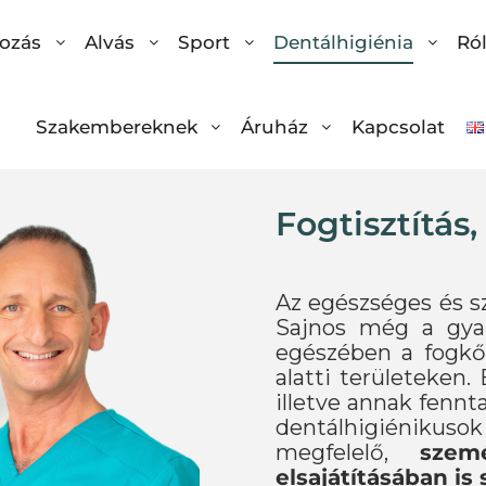
ozás
Alvás
Sport
Dentálhigiénia
Ró
Szakembereknek
Áruház
Kapcsolat
Fogtisztítás,
Az egészséges és sz
Sajnos még a gyak
egészében a fogkő 
alatti területeken.
illetve annak fenn
dentálhigiénikus
megfelelő,
szem
elsajátításában is