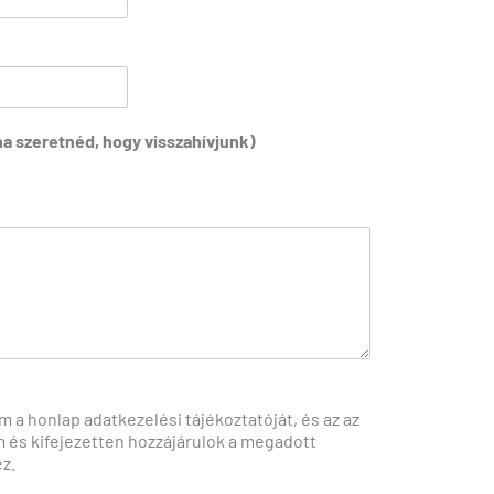
 ha szeretnéd, hogy visszahívjunk)
m a honlap adatkezelési tájékoztatóját, és az az
 és kifejezetten hozzájárulok a megadott
z.