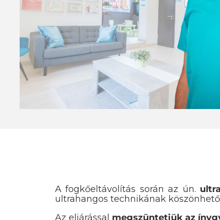
A fogkőeltávolítás során az ún.
ultr
ultrahangos technikának köszönhető
Az eljárással
megszüntetjük az ínyg