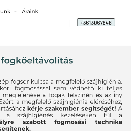
lunk
Áraink
+3613067846
 fogkőeltávolítás
ép fogsor kulcsa a megfelelő szájhigiénia.
ori fogmosással sem védhető ki teljes
megjelenése a fogak felszínén és az íny
 Ezért a megfelelő szájhigiénia eléréséhez,
tartásához
kérje szakember segítségét!
A
ok a szájhigiénés kezeléseken túl a
élyre szabott fogmosási technika
 segítenek.