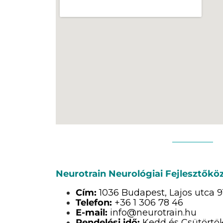
Neurotrain Neurológiai Fejlesztőkö
Cím:
1036 Budapest, Lajos utca 91.
Telefon:
+36 1 306 78 46
E-mail:
info@neurotrain.hu
Rendelési idő:
Kedd és Csütörtök: