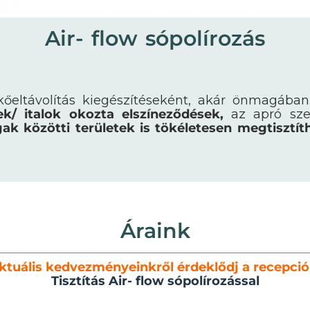
Air- flow sópolírozás
kőeltávolítás kiegészítéseként, akár önmagában
ek/ italok okozta elszíneződések,
az apró sze
gak közötti területek is tökéletesen megtisztít
Áraink
ktuális kedvezményeinkről érdeklődj a recepció
Tisztítás Air- flow sópolírozással