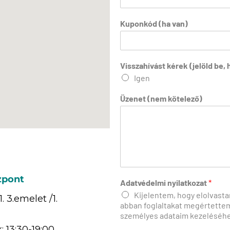
j
e
Kuponkód (ha van)
l
ö
l
d
Visszahívást kérek (jelöld be,
v
Igen
a
n
Üzenet (nem kötelező)
)
zpont
Adatvédelmi nyilatkozat
*
Kijelentem, hogy elolvasta
 3.emelet /1.
abban foglaltakat megértettem
személyes adataim kezeléséhe
 13:30-19:00