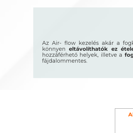
Az Air- flow kezelés akár a fog
könnyen
eltávolíthatók ez étel
hozzáférhető helyek, illetve a
fo
fájdalommentes.
A