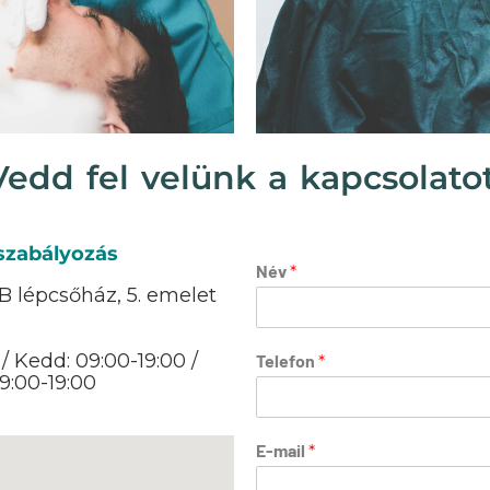
Vedd fel velünk a kapcsolatot
szabályozás
Név
*
B lépcsőház, 5. emelet
 / Kedd: 09:00-19:00 /
Telefon
*
09:00-19:00
h
E-mail
*
a
(