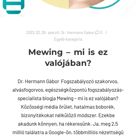
2022.02.28.
szerző:
Dr. Hermann Gabor
0
Egyéb kategória
Mewing – mi is ez
valójában?
Dr. Hermann Gábor Fogszabályozó szakorvos,
alvásfogorvos, egészségközpontú fogszabályozás-
specialista blogja Mewing – mi is ez valójában?
Közösségi média őrület, hatalmas boborék,
bizonyítékokat nélkülöző módszer. Ezekbe
akadunk könnyen, ha rékeresünk. Ja, meg 2,5
millió találatra a Google-ön, többmilliós nézettségű