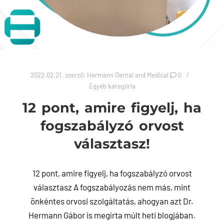
2022.02.21.
szerző:
Hermann Dental and Medical
0
Egyéb kategória
12 pont, amire figyelj, ha
fogszabályzó orvost
választasz!
12 pont, amire figyelj, ha fogszabályzó orvost
választasz A fogszabályozás nem más, mint
önkéntes orvosi szolgáltatás, ahogyan azt Dr.
Hermann Gábor is megírta múlt heti blogjában.