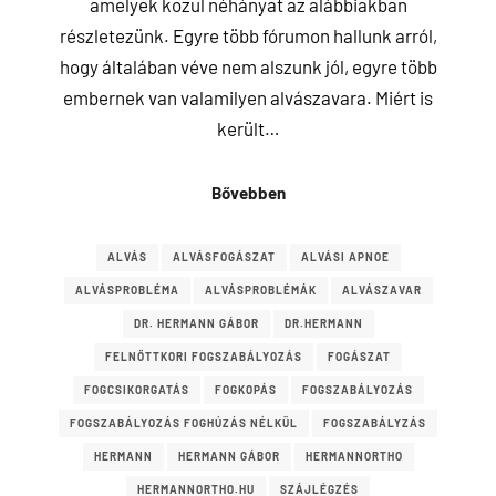
amelyek közül néhányat az alábbiakban
részletezünk. Egyre több fórumon hallunk arról,
hogy általában véve nem alszunk jól, egyre több
embernek van valamilyen alvászavara. Miért is
került…
Bővebben
ALVÁS
ALVÁSFOGÁSZAT
ALVÁSI APNOE
ALVÁSPROBLÉMA
ALVÁSPROBLÉMÁK
ALVÁSZAVAR
DR. HERMANN GÁBOR
DR.HERMANN
FELNŐTTKORI FOGSZABÁLYOZÁS
FOGÁSZAT
FOGCSIKORGATÁS
FOGKOPÁS
FOGSZABÁLYOZÁS
FOGSZABÁLYOZÁS FOGHÚZÁS NÉLKÜL
FOGSZABÁLYZÁS
HERMANN
HERMANN GÁBOR
HERMANNORTHO
HERMANNORTHO.HU
SZÁJLÉGZÉS