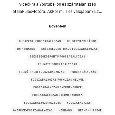
videókra a Youtube-on és számtalan szép
átalakulás-fotóra. Akkor mi is ez valójában? Ez…
Bővebben
BUDAPESTI FOGSZABÁLYOZÁS
DR. HERMANN GÁBOR
DR.HERMANN
EGÉSZSÉGCENTRIKUS FOGSZABÁLYOZÁS
EGÉSZSÉGKÖZPONTÚ FOGSZABÁLYOZÁS
FELNŐTT FOGSZABÁLYOZÁS
FELNŐTTKORI FOGSZABÁLYOZÁS
FOGSZABÁLYOZÁS
FOGSZABÁLYOZÁS FOGHÚZÁS NÉLKÜL
FOGSZABÁLYOZÁS GYERMEKEKNEK
FOGSZABÁLYOZÁS GYERMEKKORBAN
FOGSZABÁLYOZÓ KEZELÉS
FOGSZABÁLYZÁS
GYERMEK-FOGSZABÁLYOZÁS
HERMANN
HERMANN GÁBOR