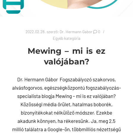
2022.02.28.
szerző:
Dr. Hermann Gabor
0
Egyéb kategória
Mewing – mi is ez
valójában?
Dr. Hermann Gábor Fogszabályozó szakorvos,
alvásfogorvos, egészségközpontú fogszabályozás-
specialista blogja Mewing – mi is ez valójában?
Közösségi média őrület, hatalmas boborék,
bizonyítékokat nélkülöző módszer. Ezekbe
akadunk könnyen, ha rékeresünk. Ja, meg 2,5
millió találatra a Google-ön, többmilliós nézettségű