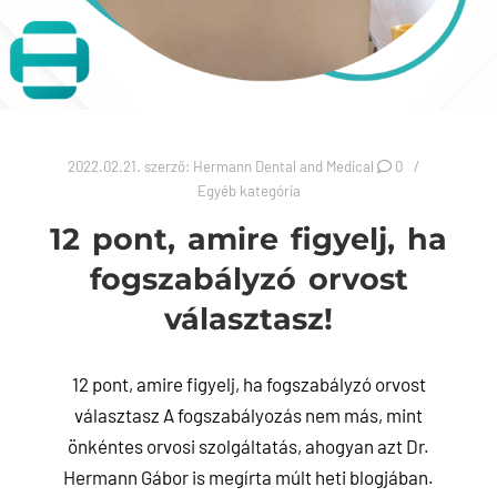
2022.02.21.
szerző:
Hermann Dental and Medical
0
Egyéb kategória
12 pont, amire figyelj, ha
fogszabályzó orvost
választasz!
12 pont, amire figyelj, ha fogszabályzó orvost
választasz A fogszabályozás nem más, mint
önkéntes orvosi szolgáltatás, ahogyan azt Dr.
Hermann Gábor is megírta múlt heti blogjában.