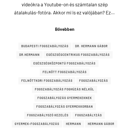
videókra a Youtube-on és számtalan szép
átalakulás-fotóra. Akkor mi is ez valójában? Ez…
Bővebben
BUDAPESTI FOGSZABÁLYOZÁS
DR. HERMANN GÁBOR
DR.HERMANN
EGÉSZSÉGCENTRIKUS FOGSZABÁLYOZÁS
EGÉSZSÉGKÖZPONTÚ FOGSZABÁLYOZÁS
FELNŐTT FOGSZABÁLYOZÁS
FELNŐTTKORI FOGSZABÁLYOZÁS
FOGSZABÁLYOZÁS
FOGSZABÁLYOZÁS FOGHÚZÁS NÉLKÜL
FOGSZABÁLYOZÁS GYERMEKEKNEK
FOGSZABÁLYOZÁS GYERMEKKORBAN
FOGSZABÁLYOZÓ KEZELÉS
FOGSZABÁLYZÁS
GYERMEK-FOGSZABÁLYOZÁS
HERMANN
HERMANN GÁBOR