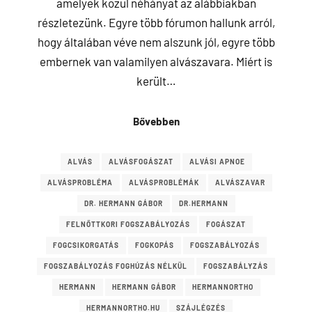
amelyek közül néhányat az alábbiakban
részletezünk. Egyre több fórumon hallunk arról,
hogy általában véve nem alszunk jól, egyre több
embernek van valamilyen alvászavara. Miért is
került…
Bővebben
ALVÁS
ALVÁSFOGÁSZAT
ALVÁSI APNOE
ALVÁSPROBLÉMA
ALVÁSPROBLÉMÁK
ALVÁSZAVAR
DR. HERMANN GÁBOR
DR.HERMANN
FELNŐTTKORI FOGSZABÁLYOZÁS
FOGÁSZAT
FOGCSIKORGATÁS
FOGKOPÁS
FOGSZABÁLYOZÁS
FOGSZABÁLYOZÁS FOGHÚZÁS NÉLKÜL
FOGSZABÁLYZÁS
HERMANN
HERMANN GÁBOR
HERMANNORTHO
HERMANNORTHO.HU
SZÁJLÉGZÉS