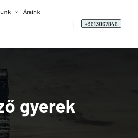
lunk
Áraink
+3613067846
ző gyerek