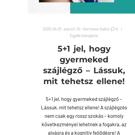
2025.04.01.
szerző:
Dr. Hermann Gabor
0
Egyéb kategória
5+1 jel, hogy
gyermeked
szájlégző – Lássuk,
mit tehetsz ellene!
5+1 jel, hogy gyermeked szájlégző –
Lássuk, mit tehetsz ellene! A szájlégzés
nem csak egy rossz szokás – komoly
következményei lehetnek a fogakra, az
alvásra és a kognitív fejlődésre! A