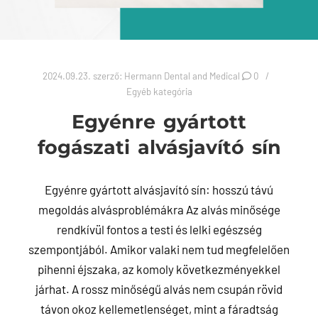
2024.09.23.
szerző:
Hermann Dental and Medical
0
Egyéb kategória
Egyénre gyártott
fogászati alvásjavító sín
Egyénre gyártott alvásjavító sín: hosszú távú
megoldás alvásproblémákra Az alvás minősége
rendkívül fontos a testi és lelki egészség
szempontjából. Amikor valaki nem tud megfelelően
pihenni éjszaka, az komoly következményekkel
járhat. A rossz minőségű alvás nem csupán rövid
távon okoz kellemetlenséget, mint a fáradtság