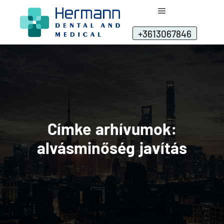
+3613067846
Címke arhívumok:
alvásminőség javítás