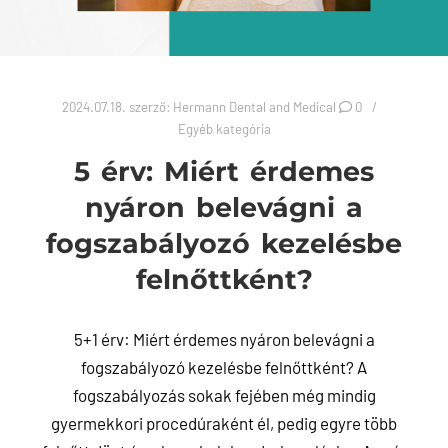
2024.07.18.
szerző:
Hermann Dental and Medical
0
Egyéb kategória
5 érv: Miért érdemes
nyáron belevágni a
fogszabályozó kezelésbe
felnőttként?
5+1 érv: Miért érdemes nyáron belevágni a
fogszabályozó kezelésbe felnőttként? A
fogszabályozás sokak fejében még mindig
gyermekkori procedúraként él, pedig egyre több