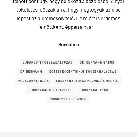
felnőtt dönt úgy, hogy belekezd a kezelésbe. A nyár
tökéletes időszak arra, hogy megtegyük az első
lépést az álommosoly felé. De miért is érdemes
felnőttként, éppen a nyári…
Bővebben
BUDAPESTI FOGSZABÁLYOZÁS
DR. HERMANN GÁBOR
DR.HERMANN
EGÉSZSÉGCENTRIKUS FOGSZABÁLYOZÁS
FOGSZABÁLYOZÁS
FOGSZABÁLYOZÁS FOGHÚZÁS NÉLKÜL
FOGSZABÁLYOZÓ KEZELÉS
FOGSZABÁLYZÁS
MOSOLY ÉS EGÉSZSÉG