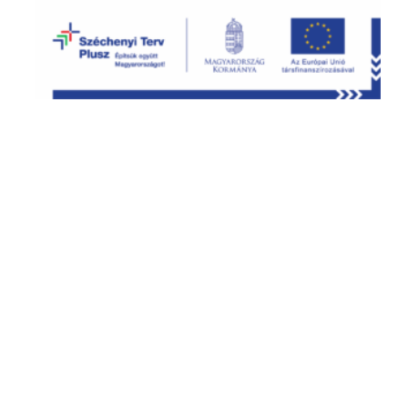
Cím:
1036 Budapest, Lajos utca 91.
3.emelet /1.
Telefon:
+36 1 306 78 46; +36 20 996 7846
E-mail:
info@neurotrain.hu
Rendelési idő:
Hétfő: 09:00-14:00 / Kedd:
09:00-19:00 / Szerda: 09:00-17:00 /
Csütörtök: 09:00-19:00