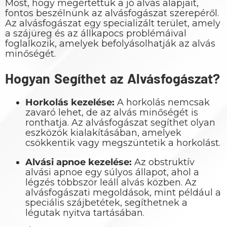
Most, hogy megértettük a jó alvás alapjait,
fontos beszélnünk az alvásfogászat szerepéről.
Az alvásfogászat egy specializált terület, amely
a szájüreg és az állkapocs problémáival
foglalkozik, amelyek befolyásolhatják az alvás
minőségét.
Hogyan Segíthet az Alvásfogászat?
Horkolás kezelése:
A horkolás nemcsak
zavaró lehet, de az alvás minőségét is
ronthatja. Az alvásfogászat segíthet olyan
eszközök kialakításában, amelyek
csökkentik vagy megszüntetik a horkolást.
Alvási apnoe kezelése:
Az obstruktív
alvási apnoe egy súlyos állapot, ahol a
légzés többször leáll alvás közben. Az
alvásfogászati megoldások, mint például a
speciális szájbetétek, segíthetnek a
légutak nyitva tartásában.