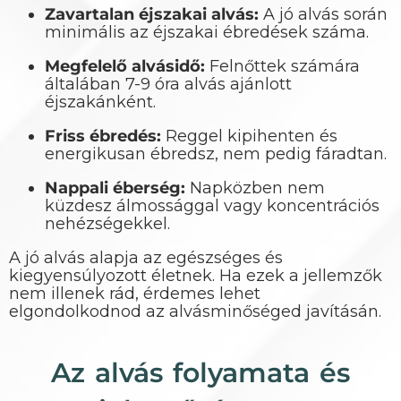
Zavartalan éjszakai alvás:
A jó alvás során
minimális az éjszakai ébredések száma.
Megfelelő alvásidő:
Felnőttek számára
általában 7-9 óra alvás ajánlott
éjszakánként.
Friss ébredés:
Reggel kipihenten és
energikusan ébredsz, nem pedig fáradtan.
Nappali éberség:
Napközben nem
küzdesz álmossággal vagy koncentrációs
nehézségekkel.
A jó alvás alapja az egészséges és
kiegyensúlyozott életnek. Ha ezek a jellemzők
nem illenek rád, érdemes lehet
elgondolkodnod az alvásminőséged javításán.
Az alvás folyamata és