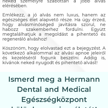
neked személyre szabottan a jobb alvás
elérésében.
Emlékezz, a jó alvás nem luxus, hanem az
egészséges élet alapvető része. Ha úgy érzed,
hogy alvásminőséged javításra szorul, ne
habozz szakemberhez fordulni. Együtt
megtalálhatjuk a megoldást a pihentető és
regeneráló alváshoz!
Köszönöm, hogy elolvastad ezt a bejegyzést. A
következő alkalommal az alvási apnoe jeleiről
és kezeléséről fogunk beszélni. Addig is,
kívánok neked nyugodt és pihentető alvást!
Ismerd meg a Hermann
Dental and Medical
Egészségközpont