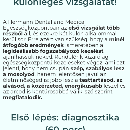
különleges vizsgálatát!
A Hermann Dental and Medical
Egészségközpontban az
első vizsgálat több
részből
áll, és ezekre két külön alkalommal
kerül sor. Erre azért van szükség, hogy a
minél
átfogóbb eredmények
ismeretében a
legideálisabb fogszabályozó kezelést
ajánlhassuk neked. Rendelőnk kizárólag
egészségközpontú kezeléseket végez, ami azt
jelenti, hogy nem csupán
szép, szabályos lesz
a mosolyod
, hanem jelentősen javul az
életminőséged is: jobb lesz a
testtartásod, az
alvásod, a közérzeted, energikusabb
leszel és
az arcod is kontúrosabbá válik; szó szerint
megfiatalodik.
Első lépés: diagnosztika
(60 perc)