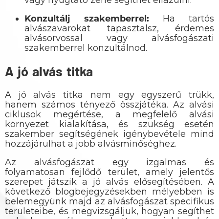
vagy nyugtató zene segíthet ellazulni.
Konzultálj szakemberrel:
Ha tartós
alvászavarokat tapasztalsz, érdemes
alvásorvossal vagy alvásfogászati
szakemberrel konzultálnod.
A jó alvás titka
A jó alvás titka nem egy egyszerű trükk,
hanem számos tényező összjátéka. Az alvási
ciklusok megértése, a megfelelő alvási
környezet kialakítása, és szükség esetén
szakember segítségének igénybevétele mind
hozzájárulhat a jobb alvásminőséghez.
Az alvásfogászat egy izgalmas és
folyamatosan fejlődő terület, amely jelentős
szerepet játszik a jó alvás elősegítésében. A
következő blogbejegyzésekben mélyebben is
belemegyünk majd az alvásfogászat specifikus
területeibe, és megvizsgáljuk, hogyan segíthet