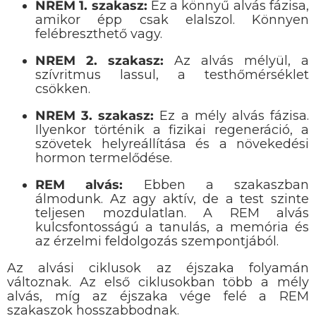
NREM 1. szakasz:
Ez a könnyű alvás fázisa,
amikor épp csak elalszol. Könnyen
felébreszthető vagy.
NREM 2. szakasz:
Az alvás mélyül, a
szívritmus lassul, a testhőmérséklet
csökken.
NREM 3. szakasz:
Ez a mély alvás fázisa.
Ilyenkor történik a fizikai regeneráció, a
szövetek helyreállítása és a növekedési
hormon termelődése.
REM alvás:
Ebben a szakaszban
álmodunk. Az agy aktív, de a test szinte
teljesen mozdulatlan. A REM alvás
kulcsfontosságú a tanulás, a memória és
az érzelmi feldolgozás szempontjából.
Az alvási ciklusok az éjszaka folyamán
változnak. Az első ciklusokban több a mély
alvás, míg az éjszaka vége felé a REM
szakaszok hosszabbodnak.