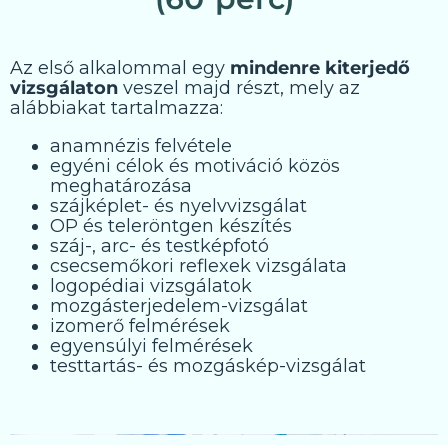
Az első alkalommal egy
mindenre kiterjedő
vizsgálaton
veszel majd részt, mely az
alábbiakat tartalmazza:
anamnézis felvétele
egyéni célok és motiváció közös
meghatározása
szájképlet- és nyelvvizsgálat
OP és teleröntgen készítés
száj-, arc- és testképfotó
csecsemőkori reflexek vizsgálata
logopédiai vizsgálatok
mozgásterjedelem-vizsgálat
izomerő felmérések
egyensúlyi felmérések
testtartás- és mozgáskép-vizsgálat