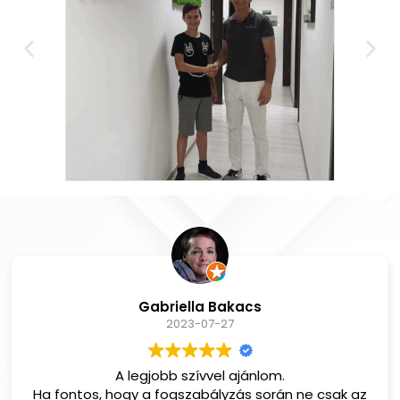
Gabriella Bakacs
2023-07-27
A legjobb szívvel ajánlom.
The momen
, hogy a fogszabályzás során ne csak az
made the ri