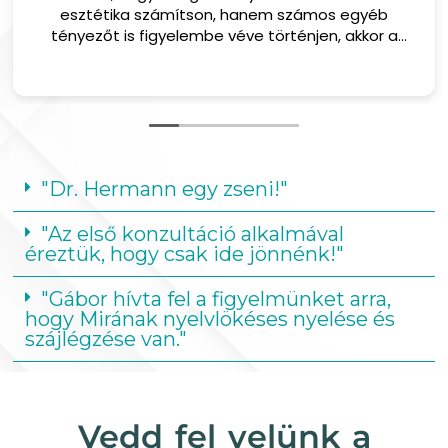
ika számítson, hanem számos egyéb
and both of
 is figyelembe véve történjen, akkor a
They also 
legjobb helyen vagy!
through 
whole tea
and dignity
whole jo
"Dr. Hermann egy zseni!"
"Az első konzultáció alkalmával
éreztük, hogy csak ide jönnénk!"
"Gábor hívta fel a figyelmünket arra,
hogy Mirának nyelvlökéses nyelése és
szájlégzése van."
Vedd fel velünk a