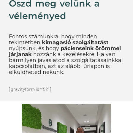
Oszd meg velünk a
véleményed
Fontos számunkra, hogy minden
tekintetben
kimagasló szolgáltatást
nyújtsunk, és hogy
pácienseink örömmel
járjanak
hozzánk a kezelésekre. Ha van
bármilyen javaslatod a szolgáltatásainkkal
kapcsolatban, azt az alábbi űrlapon is
elküldheted nekünk.
[gravityform id="52"]