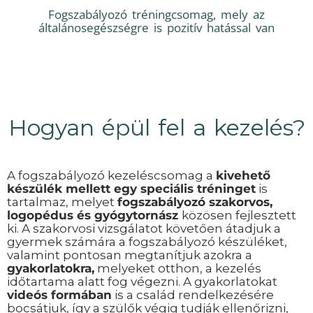
Fogszabályozó tréningcsomag, mely az
általánosegészségre is pozitív hatással van
Hogyan épül fel a kezelés?
A fogszabályozó kezeléscsomag a
kivehető
készülék mellett egy speciális tréninget
is
tartalmaz, melyet
fogszabályozó szakorvos,
logopédus és gyógytornász
közösen fejlesztett
ki. A szakorvosi vizsgálatot követően átadjuk a
gyermek számára a fogszabályozó készüléket,
valamint pontosan megtanítjuk azokra a
gyakorlatokra,
melyeket otthon, a kezelés
időtartama alatt fog végezni. A gyakorlatokat
videós formában
is a család rendelkezésére
bocsátjuk, így a szülők végig tudják ellenőrizni,