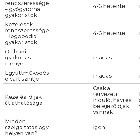
rendszeressége
4-6 hetente
– gyógytorna
gyakorlatok
Kezelések
rendszeressége
4-6 hetente
– logopédia
gyakorlatok
Otthoni
gyakorlás
magas
igénye
Együttműködés
magas
elvárt szintje
Csak a
tervezett
Kezelési díjak
induló, havi és
átláthatósága
befejező djak
vannak
Minden
szolgáltatás egy
igen
helyen van?