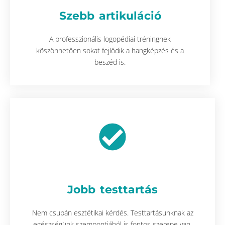
Szebb artikuláció
A professzionális logopédiai tréningnek
köszönhetően sokat fejlődik a hangképzés és a
beszéd is.
Jobb testtartás
Nem csupán esztétikai kérdés. Testtartásunknak az
egészségünk szempontjából is fontos szerepe van.