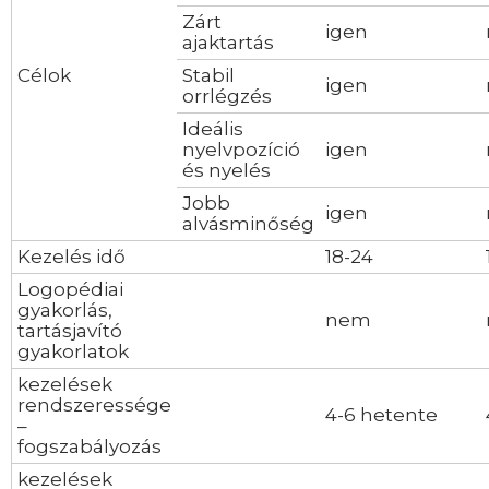
Zárt
igen
ajaktartás
Célok
Stabil
igen
orrlégzés
Ideális
nyelvpozíció
igen
és nyelés
Jobb
igen
alvásminőség
Kezelés idő
18-24
Logopédiai
gyakorlás,
nem
tartásjavító
gyakorlatok
kezelések
rendszeressége
4-6 hetente
–
fogszabályozás
kezelések