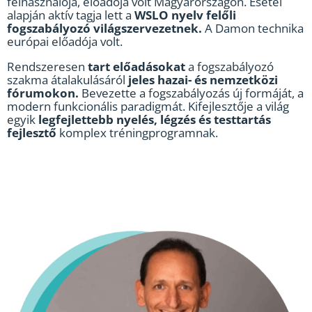
felhasználója, előadója volt Magyarországon. Esetei
alapján aktív tagja lett a
WSLO nyelv felőli
fogszabályozó világszervezetnek.
A Damon technika
európai előadója volt.
Rendszeresen
tart előadásokat
a fogszabályozó
szakma átalakulásáról
jeles hazai- és nemzetközi
fórumokon.
Bevezette a fogszabályozás új formáját, a
modern funkcionális paradigmát. Kifejlesztője a világ
egyik
legfejlettebb nyelés, légzés és testtartás
fejlesztő
komplex tréningprogramnak.