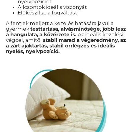
nyelvpozíciót
Állcsontok ideális viszonyát
Előkészítse a fogváltást
A fentiek mellett a kezelés hatására javul a
gyermek
testtartása, alvásminősége, jobb lesz
a hangulata, a közérzete is.
Az ideális kezelési
végcél, amitől
stabil marad a végeredmény, az
a zárt ajaktartás, stabil orrlégzés és ideális
nyelés, nyelvpozíció.