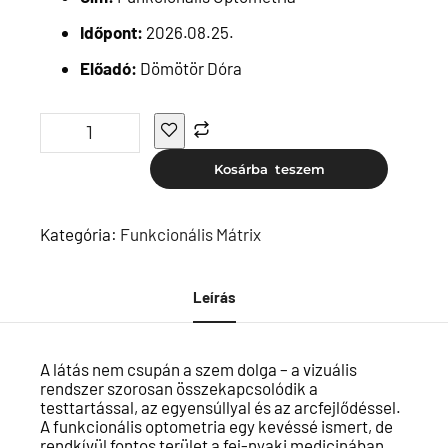
Időpont:
2026.08.25.
Előadó:
Dömötör Dóra
Kosárba teszem
Kategória:
Funkcionális Mátrix
Leírás
A látás nem csupán a szem dolga – a vizuális
rendszer szorosan összekapcsolódik a
testtartással, az egyensúllyal és az arcfejlődéssel.
A funkcionális optometria egy kevéssé ismert, de
rendkívül fontos terület a fej-nyaki medicinában.