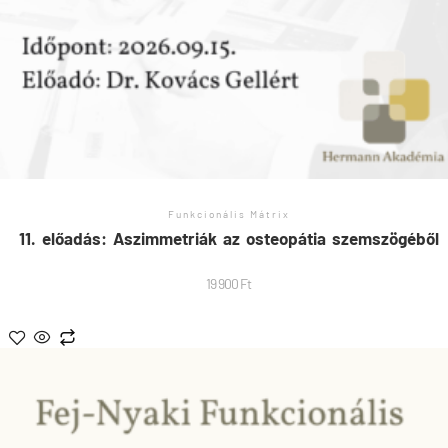
Funkcionális Mátrix
11. előadás: Aszimmetriák az osteopátia szemszögéből
19 900
Ft