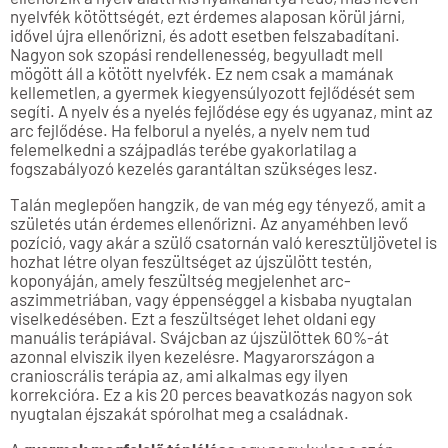
nyelvfék kötöttségét, ezt érdemes alaposan körül járni,
idővel újra ellenőrizni, és adott esetben felszabadítani.
Nagyon sok szopási rendellenesség, begyulladt mell
mögött áll a kötött nyelvfék. Ez nem csak a mamának
kellemetlen, a gyermek kiegyensúlyozott fejlődését sem
segíti. A nyelv és a nyelés fejlődése egy és ugyanaz, mint az
arc fejlődése. Ha felborul a nyelés, a nyelv nem tud
felemelkedni a szájpadlás terébe gyakorlatilag a
fogszabályozó kezelés garantáltan szükséges lesz.
Talán meglepően hangzik, de van még egy tényező, amit a
születés után érdemes ellenőrizni. Az anyaméhben levő
pozíció, vagy akár a szülő csatornán való keresztüljövetel is
hozhat létre olyan feszültséget az újszülött testén,
koponyáján, amely feszültség megjelenhet arc-
aszimmetriában, vagy éppenséggel a kisbaba nyugtalan
viselkedésében. Ezt a feszültséget lehet oldani egy
manuális terápiával. Svájcban az újszülöttek 60%-át
azonnal elviszik ilyen kezelésre. Magyarországon a
cranioscrális terápia az, ami alkalmas egy ilyen
korrekcióra. Ez a kis 20 perces beavatkozás nagyon sok
nyugtalan éjszakát spórolhat meg a családnak.