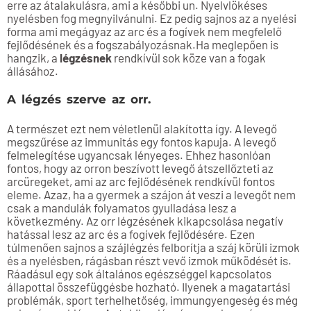
erre az átalakulásra, ami a későbbi un. Nyelvlökéses
nyelésben fog megnyilvánulni. Ez pedig sajnos az a nyelési
forma ami megágyaz az arc és a fogívek nem megfelelő
fejlődésének és a fogszabályozásnak.Ha meglepően is
hangzik, a
légzésnek
rendkívül sok köze van a fogak
állásához.
A légzés szerve az orr.
A természet ezt nem véletlenül alakította így. A levegő
megszűrése az immunitás egy fontos kapuja. A levegő
felmelegítése ugyancsak lényeges. Ehhez hasonlóan
fontos, hogy az orron beszívott levegő átszellőzteti az
arcüregeket, ami az arc fejlődésének rendkívül fontos
eleme. Azaz, ha a gyermek a szájon át veszi a levegőt nem
csak a mandulák folyamatos gyulladása lesz a
következmény. Az orr légzésének kikapcsolása negatív
hatással lesz az arc és a fogívek fejlődésére. Ezen
túlmenően sajnos a szájlégzés felborítja a száj körüli izmok
és a nyelésben, rágásban részt vevő izmok működését is.
Ráadásul egy sok általános egészséggel kapcsolatos
állapottal összefüggésbe hozható. Ilyenek a magatartási
problémák, sport terhelhetőség, immungyengeség és még