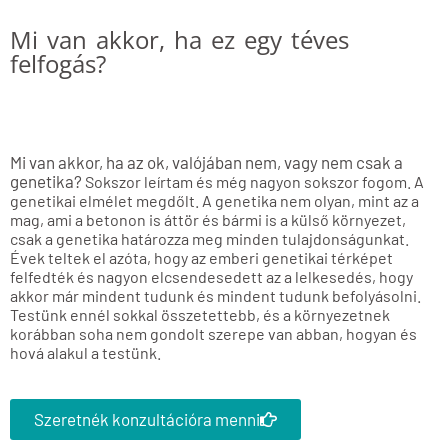
Mi van akkor, ha ez egy téves
felfogás?
Mi van akkor, ha az ok, valójában nem, vagy nem csak a
genetika?
Sokszor leírtam és még nagyon sokszor fogom. A
genetikai elmélet megdőlt. A genetika nem olyan, mint az a
mag, ami a betonon is áttör és bármi is a külső környezet,
csak a genetika határozza meg minden tulajdonságunkat.
Évek teltek el azóta, hogy az emberi genetikai térképet
felfedték és nagyon elcsendesedett az a lelkesedés, hogy
akkor már mindent tudunk és mindent tudunk befolyásolni.
Testünk ennél sokkal összetettebb, és a környezetnek
korábban soha nem gondolt szerepe van abban, hogyan és
hová alakul a testünk.
Szeretnék konzultációra menni