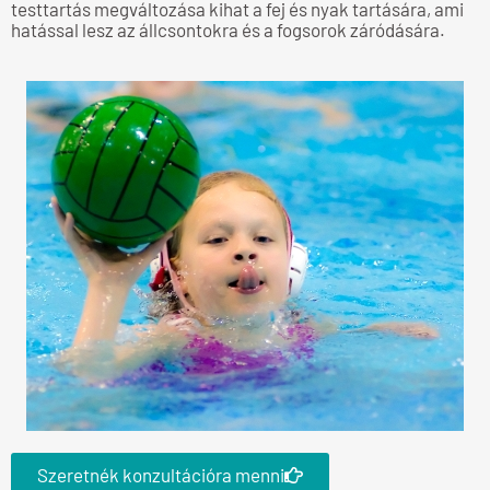
testtartás megváltozása kihat a fej és nyak tartására, ami
hatással lesz az állcsontokra és a fogsorok záródására.
Szeretnék konzultációra menni