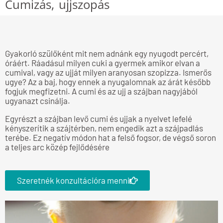
Cumizás, ujjszopás
Gyakorló szülőként mit nem adnánk egy nyugodt percért,
óráért. Ráadásul milyen cuki a gyermek amikor elvan a
cumival, vagy az ujját milyen aranyosan szopizza. Ismerős
ugye? Az a baj, hogy ennek a nyugalomnak az árát később
fogjuk megfizetni. A cumi és az ujj a szájban nagyjából
ugyanazt csinálja.
Egyrészt a szájban levő cumi és ujjak a nyelvet lefelé
kényszerítik a szájtérben, nem engedik azt a szájpadlás
terébe. Ez negatív módon hat a felső fogsor, de végső soron
a teljes arc közép fejlődésére
Szeretnék konzultációra menni