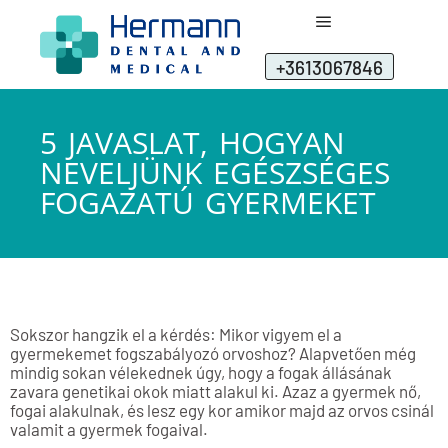
+3613067846
5 JAVASLAT, HOGYAN
NEVELJÜNK EGÉSZSÉGES
FOGAZATÚ GYERMEKET
Sokszor hangzik el a kérdés: Mikor vigyem el a
gyermekemet fogszabályozó orvoshoz? Alapvetően még
mindig sokan vélekednek úgy, hogy a fogak állásának
zavara genetikai okok miatt alakul ki. Azaz a gyermek nő,
fogai alakulnak, és lesz egy kor amikor majd az orvos csinál
valamit a gyermek fogaival.