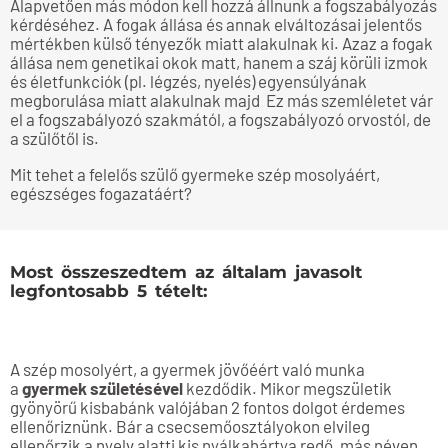
Alapvetően más módon kell hozzá állnunk a fogszabályozás
kérdéséhez. A fogak állása és annak elváltozásai jelentős
mértékben külső tényezők miatt alakulnak ki. Azaz a fogak
állása nem genetikai okok matt, hanem a száj körüli izmok
és életfunkciók (pl. légzés, nyelés) egyensúlyának
megborulása miatt alakulnak majd Ez más szemléletet vár
el a fogszabályozó szakmától, a fogszabályozó orvostól, de
a szülőtől is.
Mit tehet a felelős szülő gyermeke szép mosolyáért,
egészséges fogazatáért?
Most összeszedtem az általam javasolt
legfontosabb 5 tételt:
A szép mosolyért, a gyermek jövőéért való munka
a
gyermek születésével
kezdődik. Mikor megszületik
gyönyörű kisbabánk valójában 2 fontos dolgot érdemes
ellenőriznünk. Bár a csecsemőosztályokon elvileg
ellenőrzik a nyelv alatti kis nyálkahártya redő, más néven