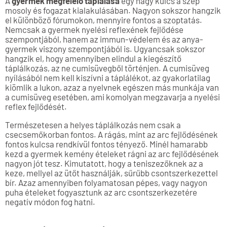
A
gyermek megfelelő táplálása
egy nagy kulcs a szép
mosoly és fogazat kialakulásában. Nagyon sokszor hangzik
el különböző fórumokon, mennyire fontos a szoptatás.
Nemcsak a gyermek nyelési reflexének fejlődése
szempontjából, hanem az immun-védelem és az anya-
gyermek viszony szempontjából is. Ugyancsak sokszor
hangzik el, hogy amennyiben elindul a kiegészítő
táplálkozás, az ne cumisüvegből történjen. A cumisüveg
nyílásából nem kell kiszívni a táplálékot, az gyakorlatilag
kiömlik a lukon, azaz a nyelvnek egészen más munkája van
a cumisüveg esetében, ami komolyan megzavarja a nyelési
reflex fejlődését.
Természetesen a helyes táplálkozás nem csak a
csecsemőkorban fontos. A rágás, mint az arc fejlődésének
fontos kulcsa rendkívül fontos tényező. Minél hamarabb
kezd a gyermek kemény ételeket rágni az arc fejlődésének
nagyon jót tesz. Kimutatott, hogy a teniszezőknek az a
keze, mellyel az ütőt használják, sűrűbb csontszerkezettel
bír. Azaz amennyiben folyamatosan pépes, vagy nagyon
puha ételeket fogyasztunk az arc csontszerkezetére
negatív módon fog hatni.