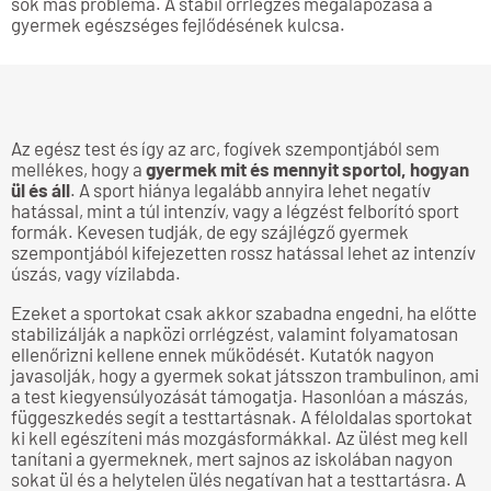
sok más probléma. A stabil orrlégzés megalapozása a
gyermek egészséges fejlődésének kulcsa.
Az egész test és így az arc, fogívek szempontjából sem
mellékes, hogy a
gyermek mit és mennyit sportol, hogyan
ül és áll
. A sport hiánya legalább annyira lehet negatív
hatással, mint a túl intenzív, vagy a légzést felborító sport
formák. Kevesen tudják, de egy szájlégző gyermek
szempontjából kifejezetten rossz hatással lehet az intenzív
úszás, vagy vízilabda.
Ezeket a sportokat csak akkor szabadna engedni, ha előtte
stabilizálják a napközi orrlégzést, valamint folyamatosan
ellenőrizni kellene ennek működését. Kutatók nagyon
javasolják, hogy a gyermek sokat játsszon trambulinon, ami
a test kiegyensúlyozását támogatja. Hasonlóan a mászás,
függeszkedés segít a testtartásnak. A féloldalas sportokat
ki kell egészíteni más mozgásformákkal. Az ülést meg kell
tanítani a gyermeknek, mert sajnos az iskolában nagyon
sokat ül és a helytelen ülés negatívan hat a testtartásra. A