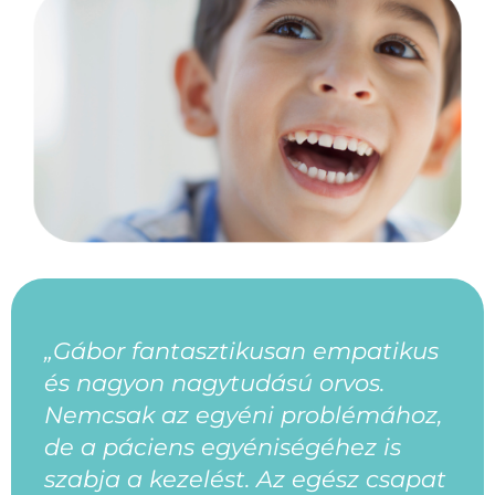
„Gábor fantasztikusan empatikus
és nagyon nagytudású orvos.
Nemcsak az egyéni problémához,
de a páciens egyéniségéhez is
szabja a kezelést. Az egész csapat