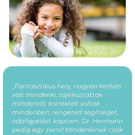
„Fantasztikus hely, nagyon kedves
volt mindenki, tájékoztattak
mindenről, korrektek voltak
mindenben, rengeted segítséget,
odafigyelést kaptam. Dr. Hermann
pedig egy zseni! Mindenkinek csak