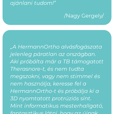
ajánlani tudom!”
/Nagy Gergely/
„A HermannOrtho alvásfogászata
jelenleg páratlan az országban.
Aki próbálta már a TB támogatott
Therasnore-t, és nem tudta
megszokni, vagy nem stimmel és
nem használja, keresse fel a
HermannOrtho-t és próbálja ki a
3D nyomtatott protrúziós sínt.
Mint informatikus mesterhallgató,
fantasztikus látni, hogy az újnak