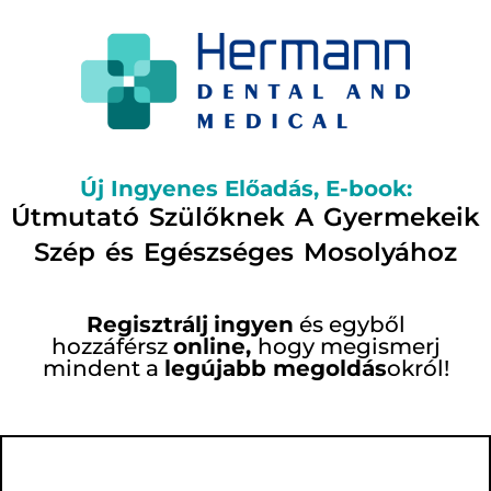
Új Ingyenes Előadás, E-book:
Útmutató Szülőknek A Gyermekeik
Szép és Egészséges Mosolyához
Regisztrálj
ingyen
és egyből
hozzáférsz
online,
hogy megismerj
mindent a
legújabb megoldás
okról!